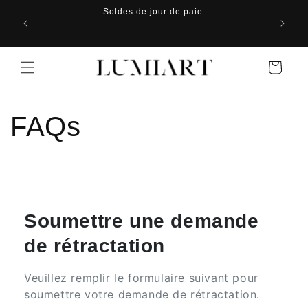
et
Soldes de jour de paie
Achetez-
passer
au
contenu
Panier
FAQs
Soumettre une demande
de rétractation
Veuillez remplir le formulaire suivant pour
soumettre votre demande de rétractation.