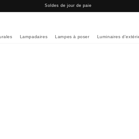
Soldes de jour de paie
urales
Lampadaires
Lampes à poser
Luminaires d'extéri