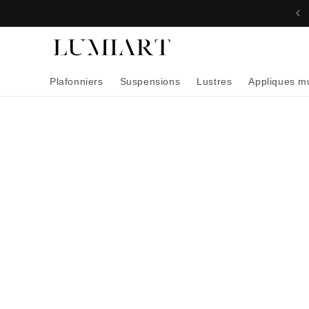
et
passer
au
contenu
Plafonniers
Suspensions
Lustres
Appliques m